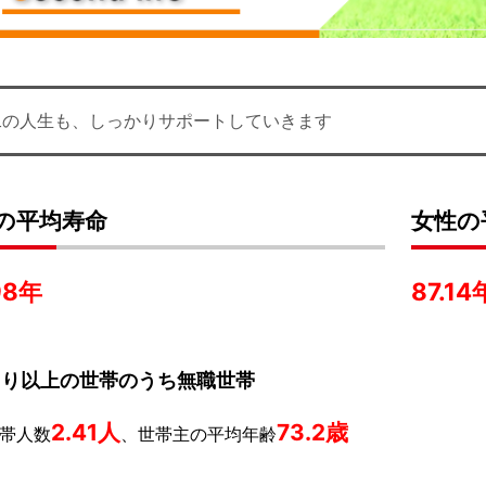
二の人生も、しっかりサポートしていきます
の平均寿命
女性の
98年
87.14
たり以上の世帯のうち無職世帯
2.41人
73.2歳
帯人数
、世帯主の平均年齢