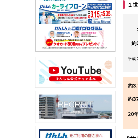
１
約
平成
約3
約3
20