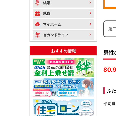
結婚
就職
マイホーム
第
セカンドライフ
おすすめ情報
男性
80.
ふ
平均世