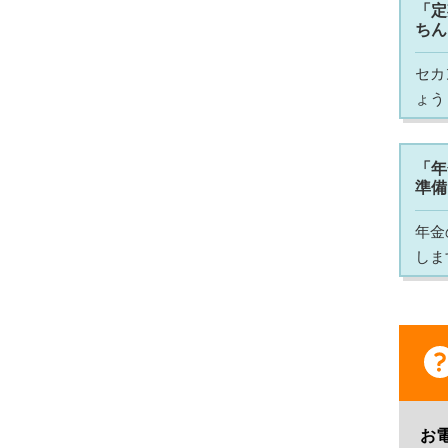
「定
ちん
セカ
ょう
「年
準備
年金
しま
お