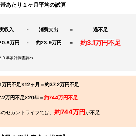
世帯あたり１ヶ月平均の試算
実収入
-
消費支出
＝
過不足
約3.1万円不足
20.8万円
-
約23.9万円
＝
２９年家計調査調べ
.1万円不足×12ヶ月＝約37.2万円不足
7.2万円不足×20年＝
約744万円不足
約744万円
年のセカンドライフでは、
が不足