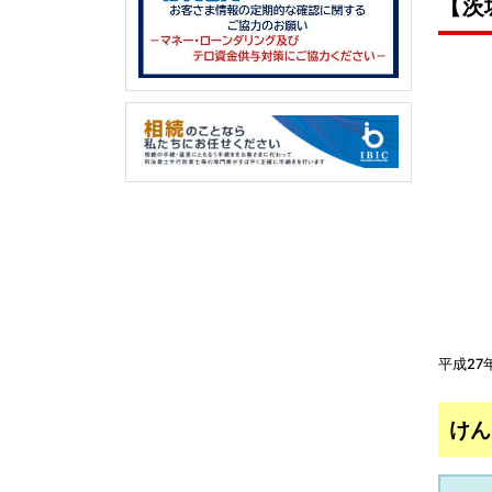
【茨
平成2
けん