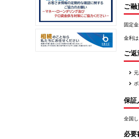
ご融
固定金
金利は
ご返
元
ボ
保証
全国し
必要