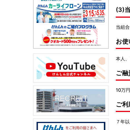
(3
当組合
お使
本人、
ご融
10万
ご利
７年以