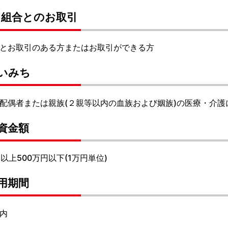
)当組合とのお取引
とお取引のある方またはお取引ができる方
いみち
配偶者または親族(２親等以内の血族および姻族)の医療・介護
資金額
円以上500万円以下(1万円単位)
用期間
内