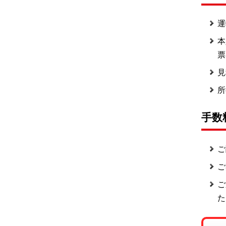
運
本
票
見
所
手数
ご
ご
ご
た